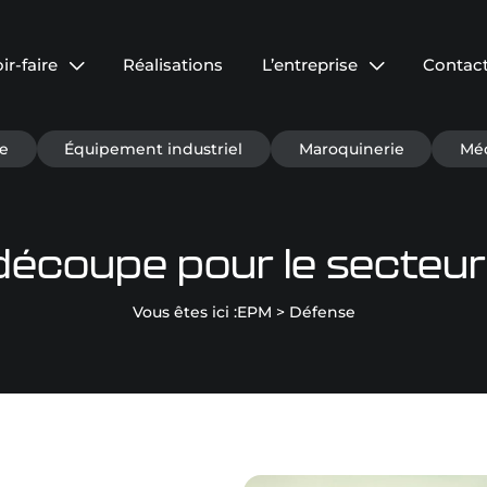
ir-faire
Réalisations
L’entreprise
Contac
coupe
Présentation
e
Équipement industriel
Maroquinerie
Méd
es mécano-
RSE
Actualités
 & outil de
 découpe pour le secteur
Nous rejoindre
Vous êtes ici :
EPM
>
Défense
 mesure